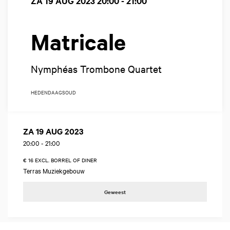
ZA 19 AUG 2023
20:00 - 21:00
Matricale
Nymphéas Trombone Quartet
HEDENDAAGS
OUD
ZA 19 AUG 2023
20:00
-
21:00
€ 16 EXCL. BORREL OF DINER
Terras Muziekgebouw
Geweest