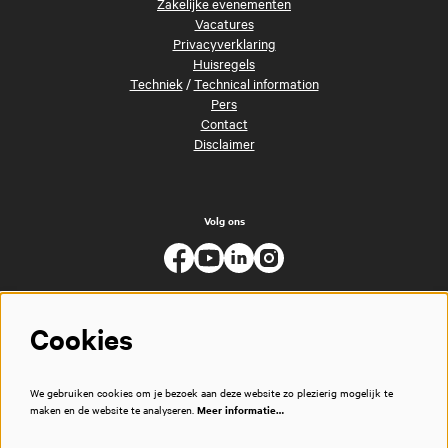
Zakelijke evenementen
Vacatures
Privacyverklaring
Huisregels
Techniek
/
Technical information
Pers
Contact
Disclaimer
Volg ons
Cookies
We gebruiken cookies om je bezoek aan deze website zo plezierig mogelijk te
maken en de website te analyseren.
Meer informatie…