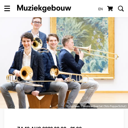
EN
Menu
Nymphéas Trombone Quartet (foto Foppe Schut)