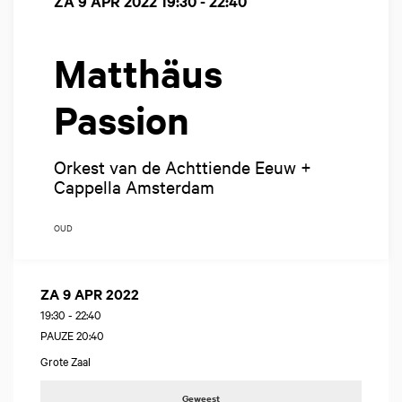
ZA 9 APR 2022
19:30 - 22:40
Matthäus
Passion
Orkest van de Achttiende Eeuw +
Cappella Amsterdam
OUD
ZA 9 APR 2022
19:30
-
22:40
PAUZE 20:40
Grote Zaal
Geweest