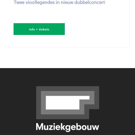
Twee vioollegendes in nieuw dubbelconcert
Info + tickets