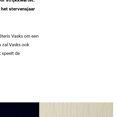
n het stervensjaar
ēteris Vasks om een
n zal Vasks ook
t speelt de