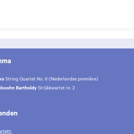
mma
ks
String Quartet No. 6 (Nederlandse première)
elssohn Bartholdy
Strijkkwartet nr. 2
enden
rtett: