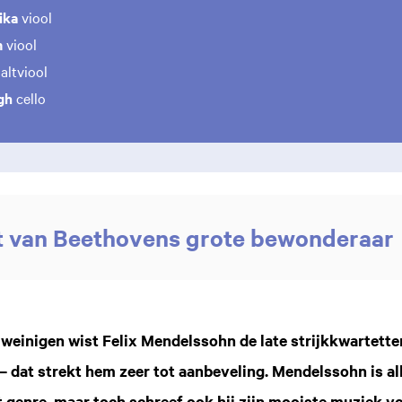
eika
viool
m
viool
altviool
jgh
cello
t van Beethovens grote bewonderaar
Inz
 weinigen wist Felix Mendelssohn de late strijkkwartett
– dat strekt hem zeer tot aanbeveling. Mendelssohn is a
t genre, maar toch schreef ook hij zijn mooiste muziek vo