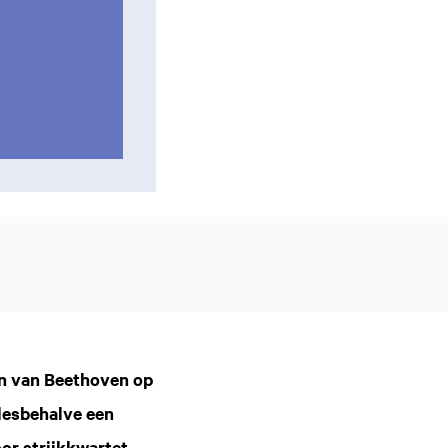
oomen
Inzo
en van Beethoven op
llesbehalve een
or strijkkwartet.