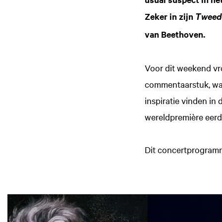
Zeker in zijn
Tweede
van Beethoven.
Voor dit weekend vr
commentaarstuk, waa
inspiratie vinden in
wereldpremière eerde
Dit concertprogram
Overslaan