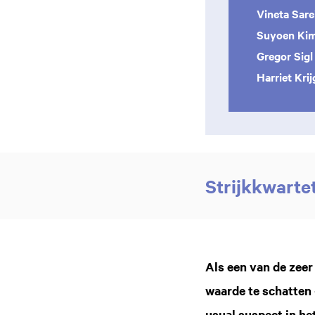
Vineta Sar
Suyoen Ki
Gregor Sigl
Harriet Kri
Strijkkwarte
Inzoomen
Als een van de zeer
waarde te schatten 
usual suspect in he