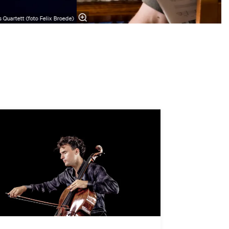
 Quartett (foto Felix Broede)