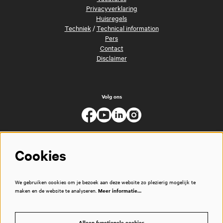
Privacyverklaring
Huisregels
Techniek
/
Technical information
Pers
Contact
Disclaimer
Volg ons
Cookies
We gebruiken cookies om je bezoek aan deze website zo plezierig mogelijk te
maken en de website te analyseren.
Meer informatie…
Alleen functionele cookies