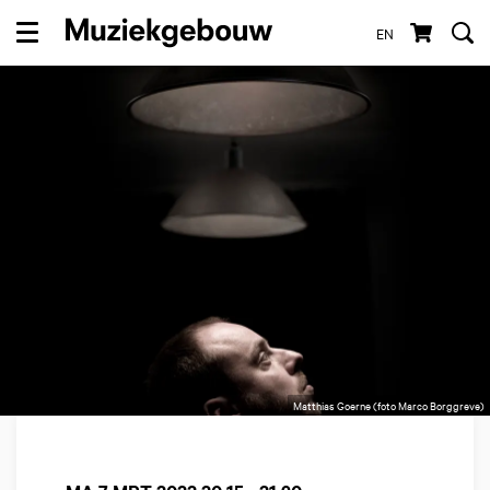
EN
Menu
Matthias Goerne (foto Marco Borggreve)