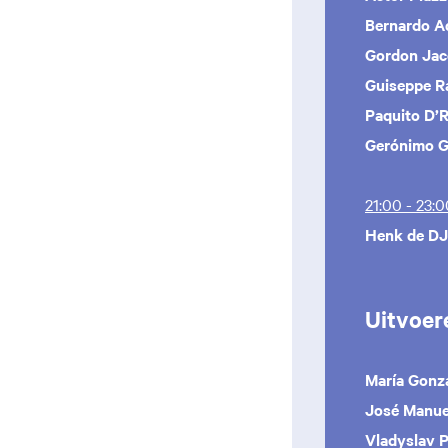
Bernardo A
Gordon Ja
Guiseppe Ra
Paquito D’R
Gerónimo 
21:00 - 23:0
Henk de DJ
Uitvoer
María Gonz
José Manue
Vladyslav 