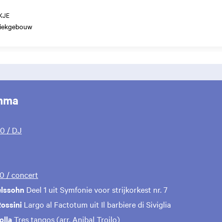
KJE
ziekgebouw
mma
00 / DJ
00 / concert
elssohn
Deel 1 uit Symfonie voor strijkorkest nr. 7
Rossini
Largo al Factotum uit Il barbiere di Siviglia
olla
Tres tangos (arr. Anibal Troilo)