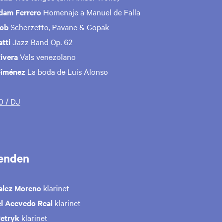
dam Ferrero
Homenaje a Manuel de Falla
cob
Scherzetto, Pavane & Gopak
tti
Jazz Band Op. 62
ivera
Vals venezolano
Giménez
La boda de Luis Alonso
0 / DJ
enden
alez Moreno
klarinet
l Acevedo Real
klarinet
Petryk
klarinet