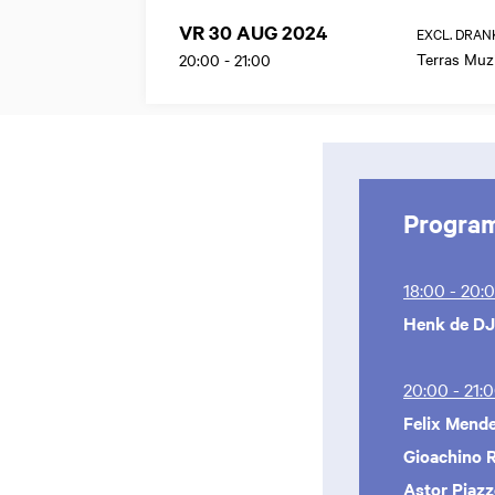
VR 30 AUG 2024
EXCL. DRAN
Terras Mu
20:00
-
21:00
Progra
18:00 - 20:
Henk de DJ
20:00 - 21:
Felix Mend
Gioachino 
Astor Piazz