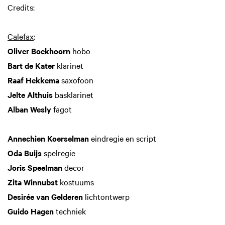
Credits:
Calefax
:
Oliver Boekhoorn
hobo
Bart de Kater
klarinet
Raaf Hekkema
saxofoon
Jelte Althuis
basklarinet
Alban Wesly
fagot
Annechien Koerselman
eindregie en script
Oda Buijs
spelregie
Joris Speelman
decor
Zita Winnubst
kostuums
Desirée van Gelderen
lichtontwerp
Guido Hagen
techniek