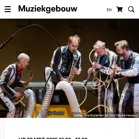
EN
Menu
Calefax - De Muziekfabriek (foto Claudia Hansen)