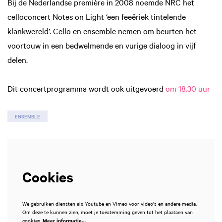
Bij de Nederlandse première in 2008 noemde NRC het
celloconcert Notes on Light ‘een feeëriek tintelende
Inzoomen
klankwereld’. Cello en ensemble nemen om beurten het
voortouw in een bedwelmende en vurige dialoog in vijf
delen.
Dit concertprogramma wordt ook uitgevoerd
om 18.30 uur
ENSEMBLE
Cookies
We gebruiken diensten als Youtube en Vimeo voor video's en andere media.
Om deze te kunnen zien, moet je toestemming geven tot het plaatsen van
cookies.
Meer informatie…