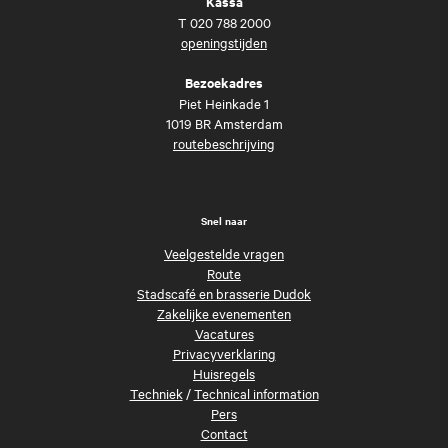
Kassa
T
020 788 2000
openingstijden
Bezoekadres
Piet Heinkade 1
1019 BR Amsterdam
routebeschrijving
Snel naar
Veelgestelde vragen
Route
Stadscafé en brasserie Dudok
Zakelijke evenementen
Vacatures
Privacyverklaring
Huisregels
Techniek
/
Technical information
Pers
Contact