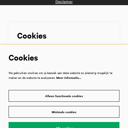
Disclaimer
Volg ons
Cookies
We gebruiken diensten als Youtube en Vimeo voor video's en andere
Cookies
media. Om deze te kunnen zien, moet je toestemming geven tot het
plaatsen van cookies.
Meer informatie…
We gebruiken cookies om je bezoek aan deze website zo plezierig mogelijk te
maken en de website te analyseren.
Meer informatie…
Alleen functionele cookies
Minimale cookies
Alleen functionele cookies
Alle cookies
Minimale cookies
© Muziekgebouw
Alle cookies