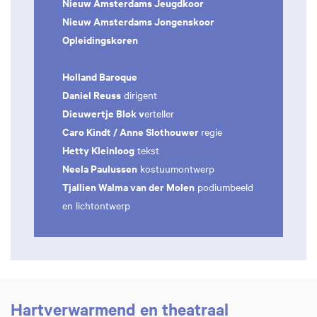
Nieuw Amsterdams Jeugdkoor
Nieuw Amsterdams Jongenskoor
Opleidingskoren
Holland Baroque
Daniel Reuss
dirigent
Dieuwertje Blok v
erteller
Caro Kindt / Anne Slothouwer
regie
Hetty Kleinloog
tekst
Neela Paulussen
kostuumontwerp
Tjallien Walma van der Molen
podiumbeeld
en lichtontwerp
Hartverwarmend en theatraal