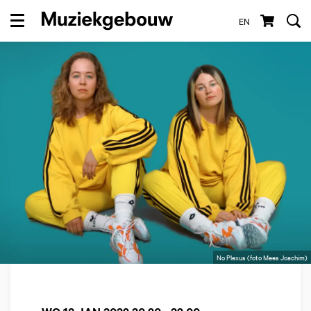
EN
Menu
No Plexus (foto Mees Joachim)