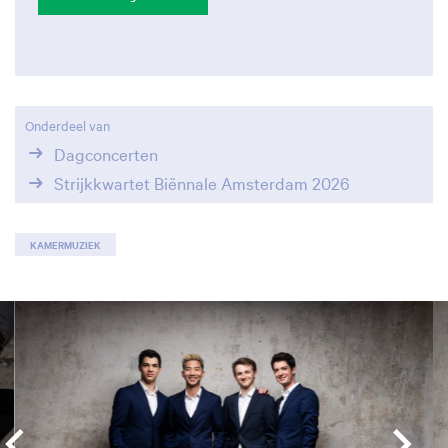
Onderdeel van
Dagconcerten
Strijkkwartet Biënnale Amsterdam 2026
KAMERMUZIEK
Overslaan