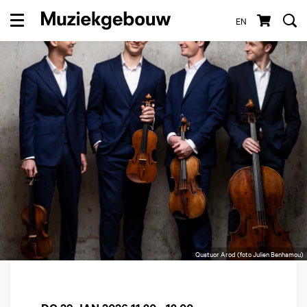
EN
Menu
Quatuor Arod (foto Julien Benhamou)