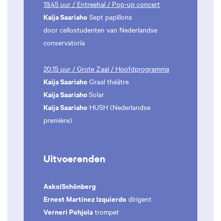
19.45 uur / Entreehal / Pop-up concert
Kaija Saariaho
Sept papillons
door cellostudenten van Nederlandse
conservatoria
20.15 uur / Grote Zaal / Hoofdprogramma
Kaija Saariaho
Graal théâtre
Kaija Saariaho
Solar
Kaija Saariaho
HUSH (Nederlandse
première)
Uitvoerenden
Asko|Schönberg
Ernest Martínez Izquierdo
dirigent
Verneri Pohjola
trompet