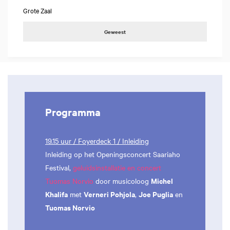
Grote Zaal
Geweest
Programma
19.15 uur / Foyerdeck 1 / Inleiding
Inleiding op het Openingsconcert Saariaho
Festival,
geluidsinstallatie en concert
Michel
Tuomas Norvio
door musicoloog
Khalifa
Verneri Pohjola
Joe Puglia
met
,
en
Tuomas Norvio