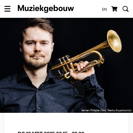
EN
Menu
Verneri Pohjola (foto Teemu Kuusimurto)