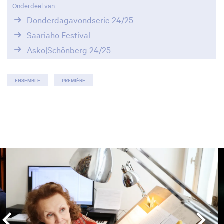
Onderdeel van
Donderdagavondserie 24/25
Saariaho Festival
Asko|Schönberg 24/25
ENSEMBLE
PREMIÈRE
Overslaan