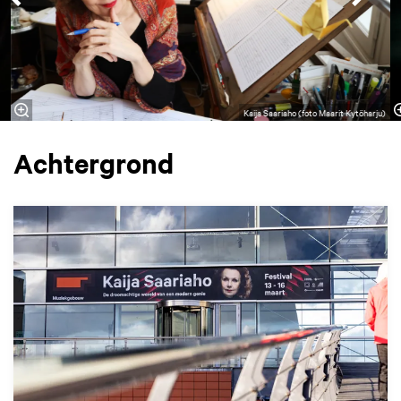
Kaija Saariaho (foto Maarit Kytöharju)
Achtergrond