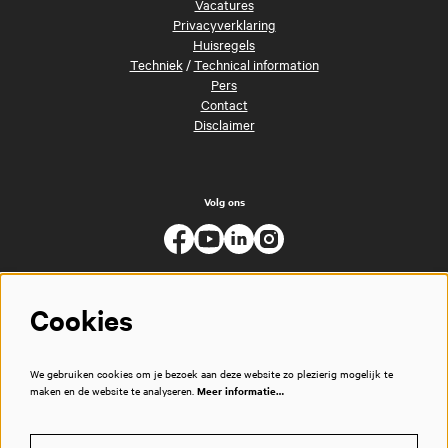
Vacatures
Privacyverklaring
Huisregels
Techniek
/
Technical information
Pers
Contact
Disclaimer
Volg ons
Cookies
We gebruiken cookies om je bezoek aan deze website zo plezierig mogelijk te
maken en de website te analyseren.
Meer informatie…