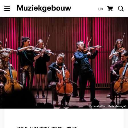
EN
Menu
Pynarello (foto Melle Meivogel)