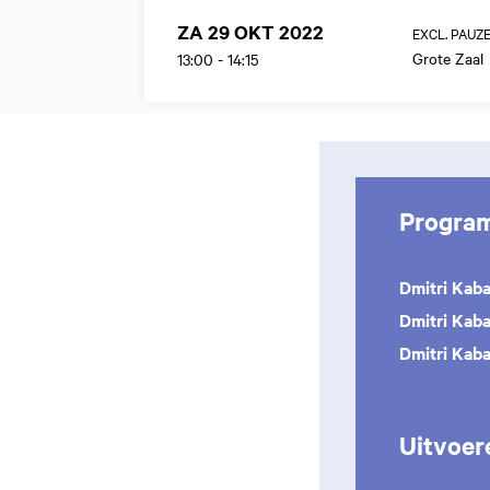
ZA 29 OKT 2022
EXCL. PAUZ
Grote Zaal
13:00
-
14:15
Progra
Dmitri Kab
Dmitri Kab
Dmitri Kab
Uitvoer