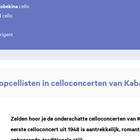
Kobekina
cello
i
cello
rigent
opcellisten in celloconcerten van Kab
Zelden hoor je de onderschatte celloconcerten van Ka
eerste celloconcert uit 1948 is aantrekkelijk, roman
onbezorgde, traditionele stijl.