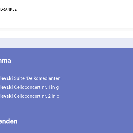
EDRANKJE
mma
alevski
Suite ‘De komedianten’
alevski
Celloconcert nr. 1 in g
alevski
Celloconcert nr. 2 in c
enden