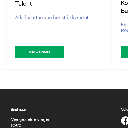
Ko
Talent
Bu
Alle facetten van het strijkkwartet
Een
Ro
Info + tickets
Snel naar
Volg
Veelgestelde vragen
Route