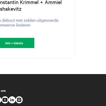
nstantin Krimmel + Ammiel
shakevitz
 debuut met zelden uitgevoerde
emeense liederen
Info + tickets
 ons