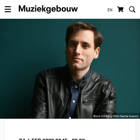
EN
Menu
Boris Giltburg (foto Sasha Gusov)