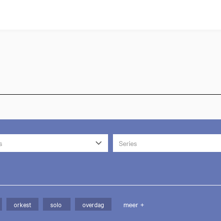
s
Series
meer +
orkest
solo
overdag