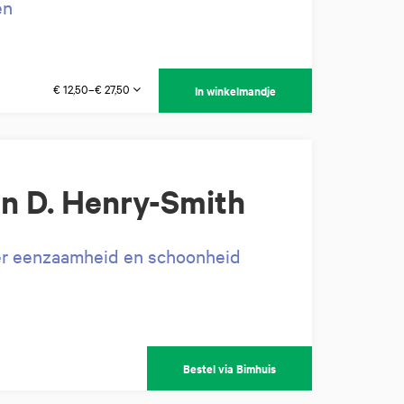
en
€ 12,50–€ 27,50
In winkelmandje
n D. Henry-Smith
ver eenzaamheid en schoonheid
Bestel via Bimhuis