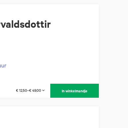
valdsdottir
uur
€ 12,50–€ 49,00
In winkelmandje