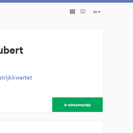
ubert
trijkkwartet
In winkelmandje