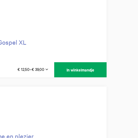
Gospel XL
€ 12,50–€ 39,00
In winkelmandje
me en plezier