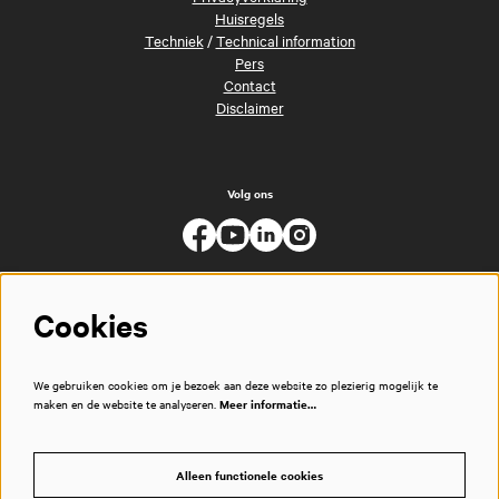
Huisregels
Techniek
/
Technical information
Pers
Contact
Disclaimer
Volg ons
Cookies
We gebruiken cookies om je bezoek aan deze website zo plezierig mogelijk te
maken en de website te analyseren.
Meer informatie…
Alleen functionele cookies