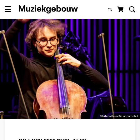
EN
Menu
Stefano Bruno©Foppe Schut