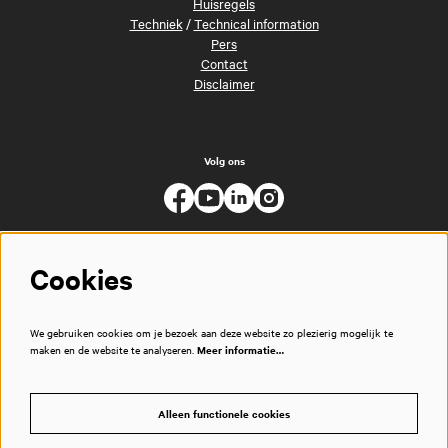
Huisregels
Techniek
/
Technical information
Pers
Contact
Disclaimer
Volg ons
Cookies
We gebruiken cookies om je bezoek aan deze website zo plezierig mogelijk te
maken en de website te analyseren.
Meer informatie…
Alleen functionele cookies