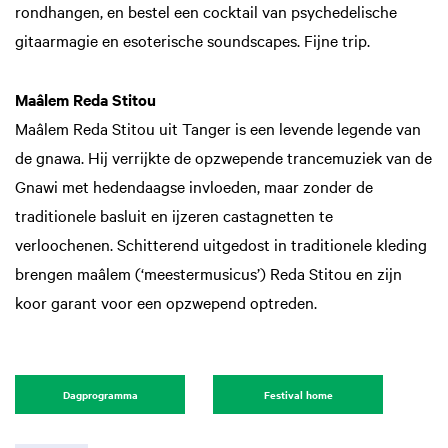
rondhangen, en bestel een cocktail van psychedelische
gitaarmagie en esoterische soundscapes. Fijne trip.
Maâlem Reda Stitou
Maâlem Reda Stitou uit Tanger is een levende legende van
de gnawa. Hij verrijkte de opzwepende trancemuziek van de
Gnawi met hedendaagse invloeden, maar zonder de
traditionele basluit en ijzeren castagnetten te
verloochenen. Schitterend uitgedost in traditionele kleding
zoomen
Inzoomen
brengen maâlem (‘meestermusicus’) Reda Stitou en zijn
koor garant voor een opzwepend optreden.
Dagprogramma
Festival home