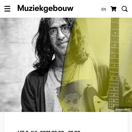
EN
Menu
Bhajan Bhoy