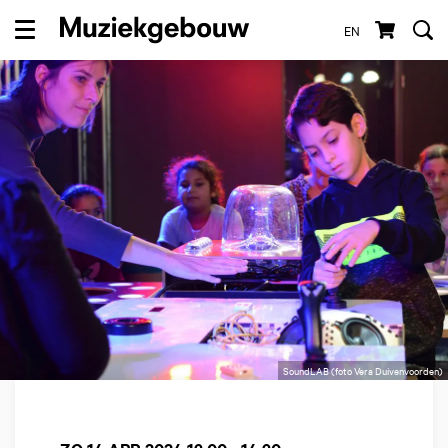
EN
Menu
SoundLAB (foto Vera Duivenvoorden)