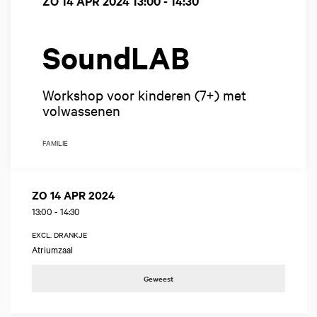
ZO 14 APR 2024
13:00 - 14:30
SoundLAB
Workshop voor kinderen (7+) met
volwassenen
FAMILIE
ZO 14 APR 2024
13:00
-
14:30
EXCL. DRANKJE
Atriumzaal
Geweest