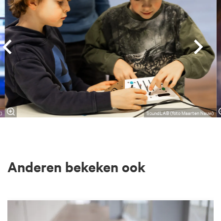
)
SoundLAB (foto Maarten Nauw)
Anderen bekeken ook
Overslaan