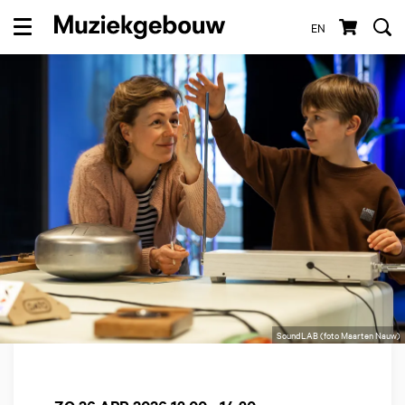
EN
Menu
SoundLAB (foto Maarten Nauw)