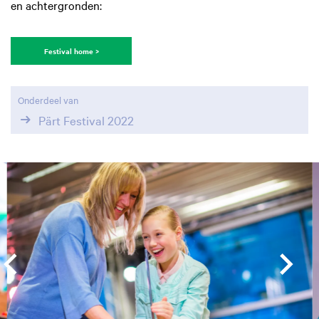
en achtergronden:
Festival home >
Onderdeel van
Pärt Festival 2022
Overslaan