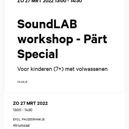
ZO 27 MRT 2022
13:00 - 14:30
SoundLAB
workshop - Pärt
Special
Voor kinderen (7+) met volwassenen
FAMILIE
ZO 27 MRT 2022
13:00
-
14:30
EXCL. PAUZEDRANKJE
Atriumzaal