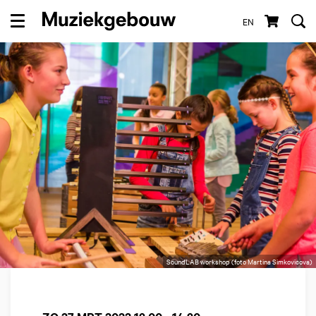
EN
Menu
SoundLAB workshop (foto Martina Simkovicova)