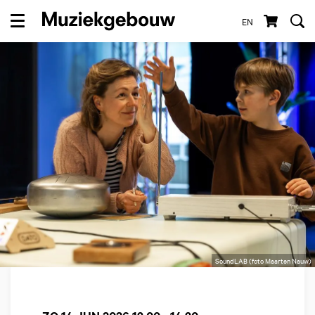
EN
Menu
SoundLAB (foto Maarten Nauw)