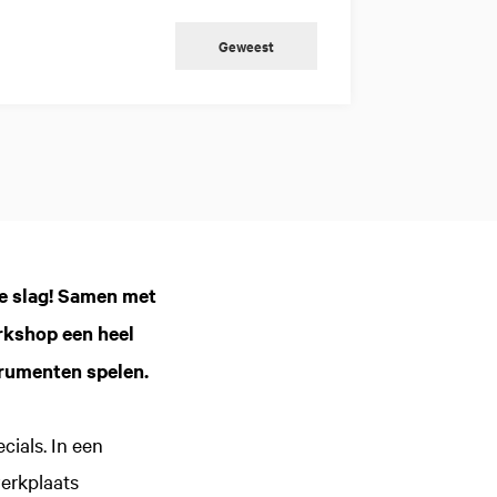
Geweest
de slag! Samen met
orkshop een heel
trumenten spelen.
ials. In een
erkplaats
Inzoomen