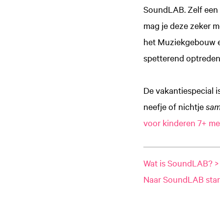
SoundLAB. Zelf een i
mag je deze zeker m
het Muziekgebouw en
spetterend optreden
De vakantiespecial is
neefje of nichtje
sa
voor kinderen 7+ m
Wat is SoundLAB? >
Naar SoundLAB star