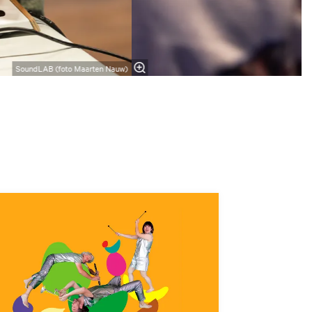
SoundLAB (foto Maarten Nauw)