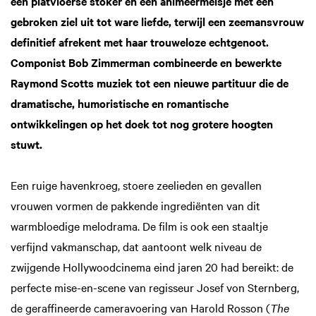
een platvloerse stoker en een animeermeisje met een
gebroken ziel uit tot ware liefde, terwijl een zeemansvrouw
definitief afrekent met haar trouweloze echtgenoot.
Componist Bob Zimmerman combineerde en bewerkte
Raymond Scotts muziek tot een nieuwe partituur die de
dramatische, humoristische en romantische
ontwikkelingen op het doek tot nog grotere hoogten
stuwt.
Een ruige havenkroeg, stoere zeelieden en gevallen
Inzoomen
vrouwen vormen de pakkende ingrediënten van dit
warmbloedige melodrama. De film is ook een staaltje
verfijnd vakmanschap, dat aantoont welk niveau de
zwijgende Hollywoodcinema eind jaren 20 had bereikt: de
perfecte mise-en-scene van regisseur Josef von Sternberg,
de geraffineerde cameravoering van Harold Rosson (
The