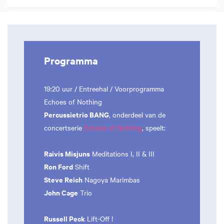
Programma
19:20 uur / Entreehal / Voorprogramma
Echoes of Nothing
Percussietrio BANG
, onderdeel van de
concertserie
Echoes of Nothing
, speelt:
Raivis Misjuns
Meditations I, II & III
Ron Ford
Shift
Steve Reich
Nagoya Marimbas
John Cage
Trio
Russell Peck
Lift-Off !