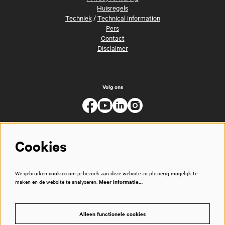
Huisregels
Techniek
/
Technical information
Pers
Contact
Disclaimer
Volg ons
Cookies
We gebruiken cookies om je bezoek aan deze website zo plezierig mogelijk te
maken en de website te analyseren.
Meer informatie…
Alleen functionele cookies