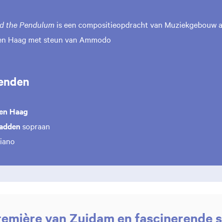
nd the Pendulum
is een compositieopdracht van Muziekgebouw aa
en Haag met steun van Ammodo
enden
en Haag
adden
sopraan
iano
emière van Zuidam en fascinerende 