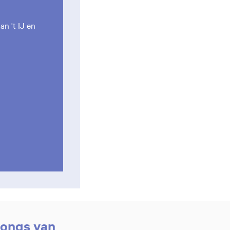
n 't IJ en
songs van