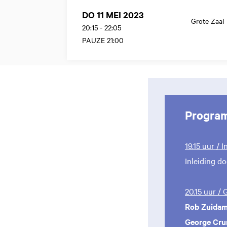
DO 11 MEI 2023
Grote Zaal
20:15
-
22:05
PAUZE 21:00
Progra
19.15 uur / I
Inleiding d
20.15 uur /
Rob Zuida
George Cr