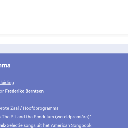
mma
nleiding
oor
Frederike Berntsen
 Grote Zaal / Hoofdprogramma
m
The Pit and the Pendulum (wereldpremière)*
umb
Selectie songs uit het American Songbook