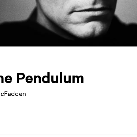
the Pendulum
McFadden