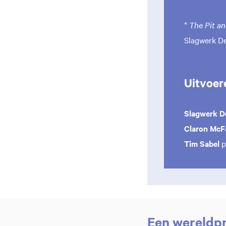
*
The Pit a
Slagwerk D
Uitvoer
Slagwerk D
Claron McF
Tim Sabel
p
Een wereldpr