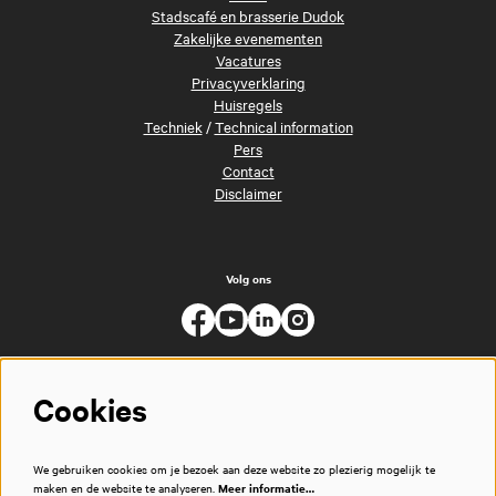
Stadscafé en brasserie Dudok
Zakelijke evenementen
Vacatures
Privacyverklaring
Huisregels
Techniek
/
Technical information
Pers
Contact
Disclaimer
Volg ons
Cookies
We gebruiken cookies om je bezoek aan deze website zo plezierig mogelijk te
maken en de website te analyseren.
Meer informatie…