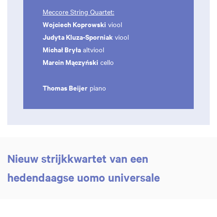
Meccore String Quartet:
Wojciech Koprowski
viool
Judyta Kluza-Sporniak
viool
Michał Bryła
altviool
Marcin Mączyński
cello
Thomas Beijer
piano
Nieuw strijkkwartet van een
hedendaagse uomo universale