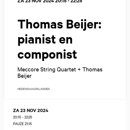
ZA 23 NOV 2024
20:15 - 22:25
Thomas Beijer:
pianist en
componist
Meccore String Quartet + Thomas
Beijer
HEDENDAAGS
KLASSIEK
ZA 23 NOV 2024
20:15
-
22:25
PAUZE 21:15