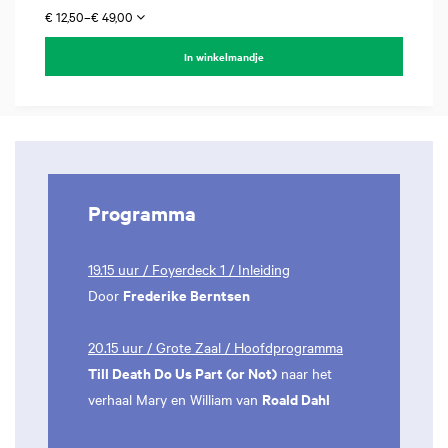
€ 12,50–€ 49,00
In winkelmandje
Programma
19.15 uur / Foyerdeck 1 / Inleiding
Frederike Berntsen
Door
20.15 uur / Grote Zaal / Hoofdprogramma
Till Death Do Us Part (or Not)
naar het
Roald Dahl
verhaal Mary en William van