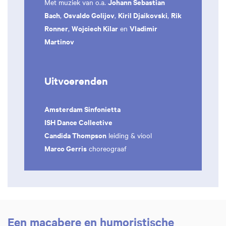
Johann Sebastian
Met muziek van o.a.
Bach
Osvaldo Golijov
Kiril Djaikovski
Rik
,
,
,
Ronner
Wojciech Kilar
Vladimir
,
en
Martinov
Uitvoerenden
Amsterdam Sinfonietta
ISH Dance Collective
Candida Thompson
leiding & viool
Marco Gerris
choreograaf
Een macabere en humoristische