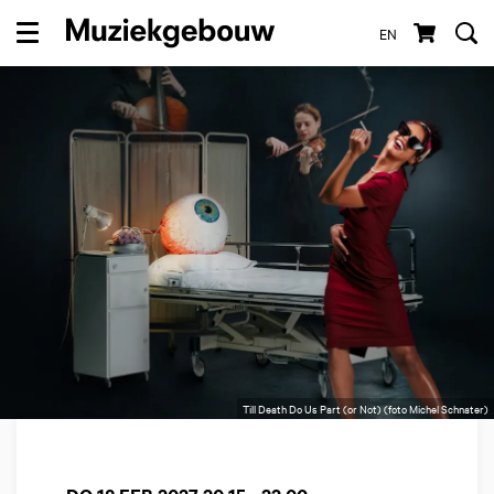
EN
Menu
Till Death Do Us Part (or Not) (foto Michel Schnater)