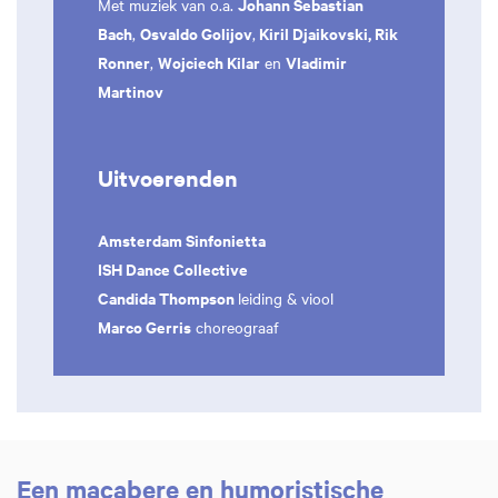
Johann Sebastian
Met muziek van o.a.
Bach
Osvaldo Golijov
Kiril Djaikovski, Rik
,
,
Ronner
Wojciech Kilar
Vladimir
,
en
Martinov
Uitvoerenden
Amsterdam Sinfonietta
ISH Dance Collective
Candida Thompson
leiding & viool
Marco Gerris
choreograaf
Een macabere en humoristische