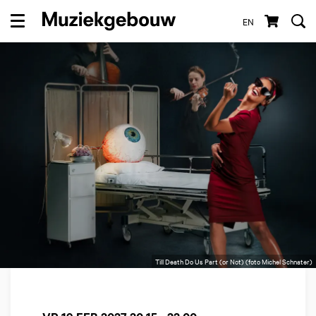
EN
Menu
Till Death Do Us Part (or Not) (foto Michel Schnater)