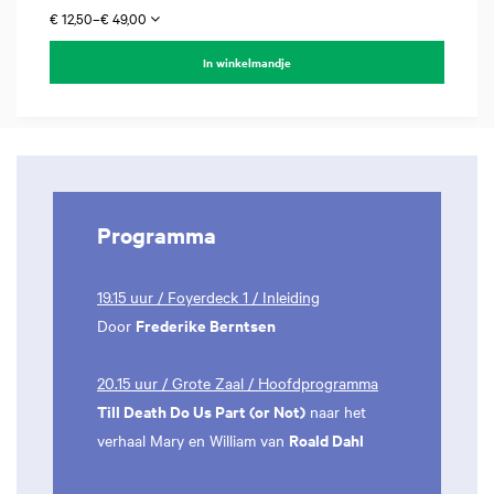
€ 12,50–€ 49,00
In winkelmandje
Programma
19.15 uur / Foyerdeck 1 / Inleiding
Frederike Berntsen
Door
20.15 uur / Grote Zaal / Hoofdprogramma
Till Death Do Us Part (or Not
)
naar het
Roald Dahl
verhaal Mary en William van