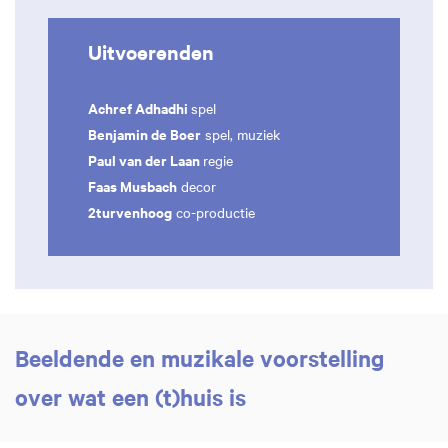
Uitvoerenden
Achref Adhadhi
spel
Benjamin de Boer
spel, muziek
Paul van der Laan
regie
Faas Musbach
decor
2turvenhoog
co-productie
Beeldende en muzikale voorstelling
over wat een (t)huis is