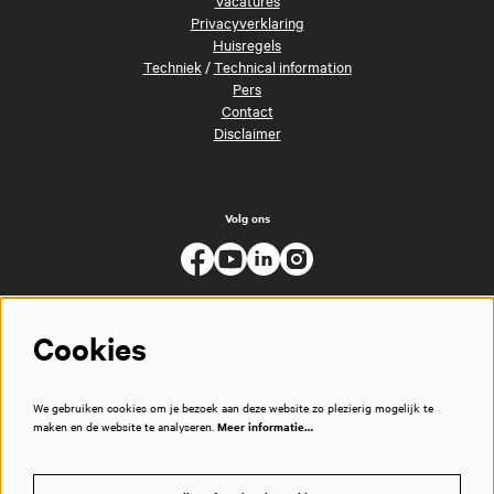
Privacyverklaring
Huisregels
Techniek
/
Technical information
Pers
Contact
Disclaimer
Volg ons
Cookies
We gebruiken cookies om je bezoek aan deze website zo plezierig mogelijk te
maken en de website te analyseren.
Meer informatie…