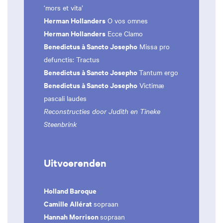
‘mors et vita’
Herman Hollanders
O vos omnes
Herman Hollanders
Ecce Clamo
Benedictus à Sancto Josepho
Missa pro
defunctis: Tractus
Benedictus à Sancto Josepho
Tantum ergo
Benedictus à Sancto Josepho
Victimæ
pascali laudes
Reconstructies door Judith en Tineke
Steenbrink
Uitvoerenden
Holland Baroque
Camille Allérat
sopraan
Hannah Morrison
sopraan