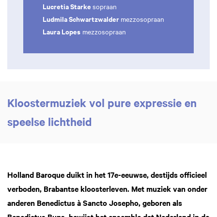
Lucretia Starke
sopraan
Ludmila Schwartzwalder
mezzosopraan
Laura Lopes
mezzosopraan
Kloostermuziek vol pure expressie en
speelse lichtheid
Holland Baroque duikt in het 17e-eeuwse, destijds officieel
verboden, Brabantse kloosterleven. Met muziek van onder
anderen Benedictus à Sancto Josepho, geboren als
Benedictus Buns, bewijst het ensemble dat Nederland in de