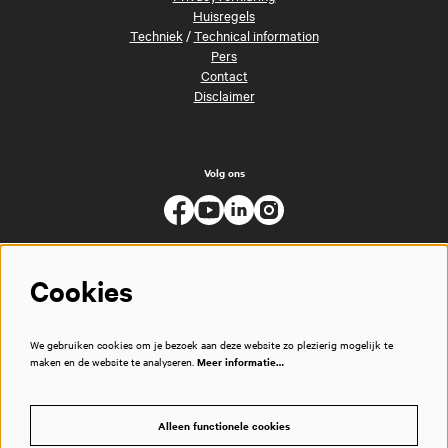
Huisregels
Techniek
/
Technical information
Pers
Contact
Disclaimer
Volg ons
Cookies
We gebruiken cookies om je bezoek aan deze website zo plezierig mogelijk te
maken en de website te analyseren.
Meer informatie…
Alleen functionele cookies