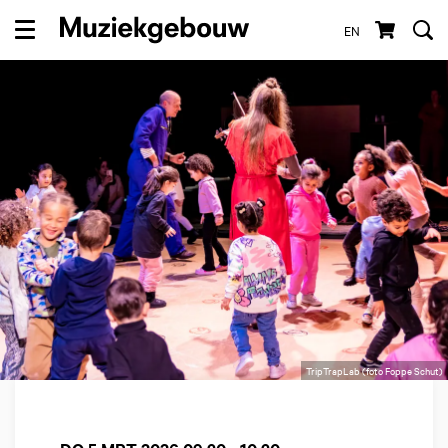
EN
Menu
TripTrapLab (foto Foppe Schut)