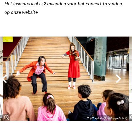
Het lesmateriaal is 2 maanden voor het concert te vinden
op onze website.
Overslaan
t)
TripTrapLab (foto Foppe Schut)