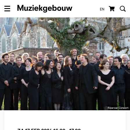
EN
Menu
Ricercar Consort