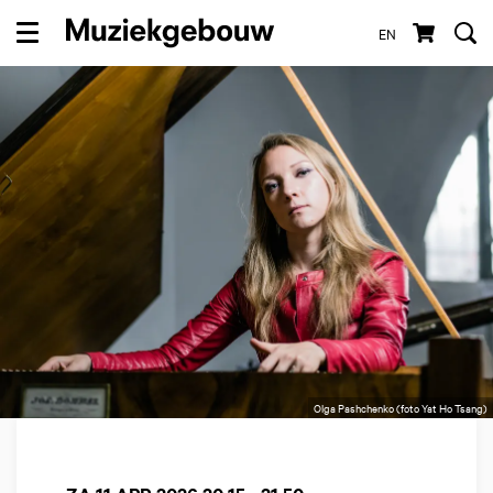
EN
Menu
Olga Pashchenko (foto Yat Ho Tsang)