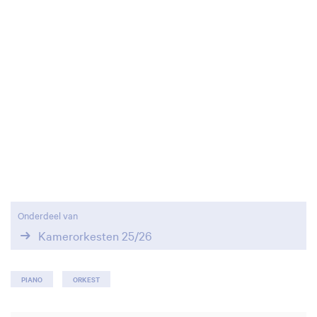
Onderdeel van
Kamerorkesten 25/26
PIANO
ORKEST