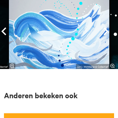
lectief
Umi - Wonderland Collectief
Anderen bekeken ook
Overslaan