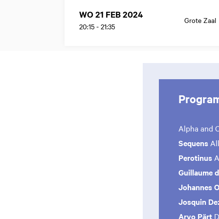
WO 21 FEB 2024
Grote Zaal
20:15
-
21:35
Progra
Alpha and O
Sequens
Al
Perotinus
A
Guillaume 
Johannes 
Josquin De
Arvo Pärt
D