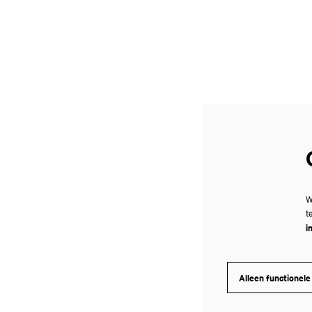
Inzoomen
W
t
i
Alleen functionele