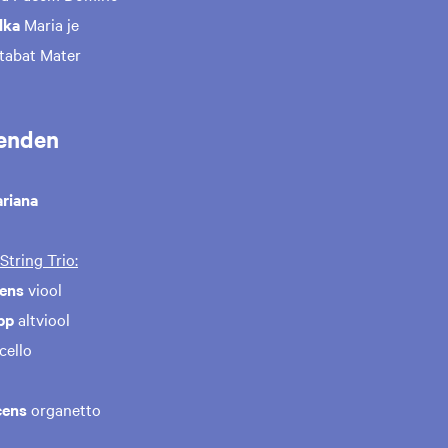
lka
Maria je
tabat Mater
enden
ariana
String Trio:
ens
viool
pp
altviool
cello
cens
organetto