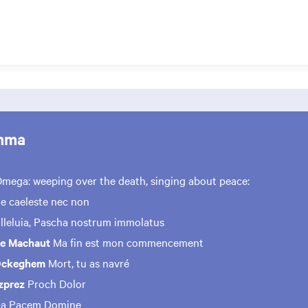
mma
mega: weeping over the death, singing about peace:
le caeleste nec non
lleluia, Pascha nostrum immolatus
de Machaut
Ma fin est mon commencement
Ockeghem
Mort, tu as navré
zprez
Proch Dolor
a Pacem Domine