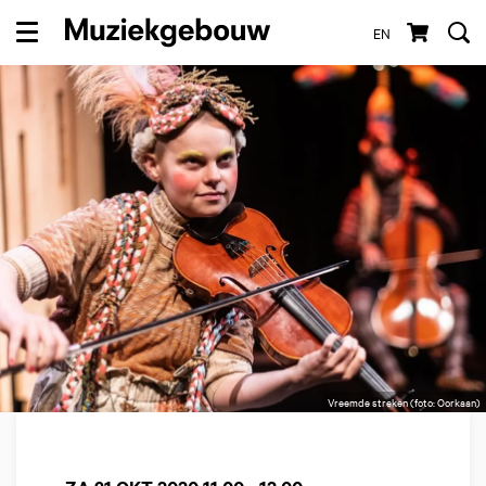
EN
Menu
Vreemde streken (foto: Oorkaan)