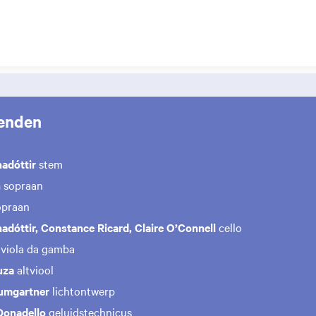
enden
adóttir
stem
n
sopraan
praan
adóttir, Constance Ricard, Claire O’Connell
cello
e
viola da gamba
uza
altviool
umgartner
lichtontwerp
Donadello
geluidstechnicus