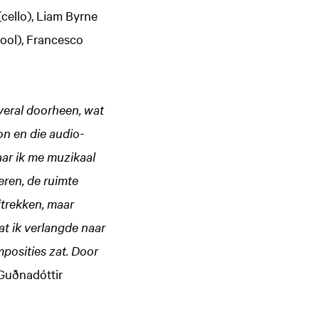
Inzoomen
cello), Liam Byrne
iool), Francesco
veral doorheen, wat
on en die audio-
aar ik me muzikaal
eren, de ruimte
uitrekken, maar
at ik verlangde naar
mposities zat. Door
Guðnadóttir