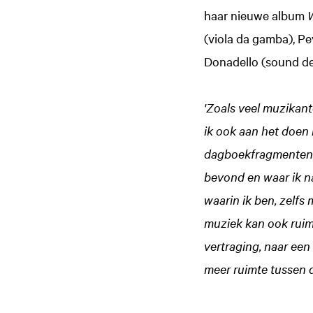
Inzoomen
haar nieuwe album
W
(viola da gamba), Pe
Donadello (sound de
'Zoals veel muzikan
ik ook aan het doen
dagboekfragmenten t
bevond en waar ik na
waarin ik ben, zelfs 
muziek kan ook ruimt
vertraging, naar een 
meer ruimte tussen d