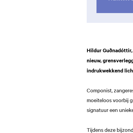
Hildur Guðnadóttir,
nieuw, grensverleg
indrukwekkend lic
Componist, zangeres 
moeiteloos voorbij g
signatuur een uniek
Tijdens deze bijzond