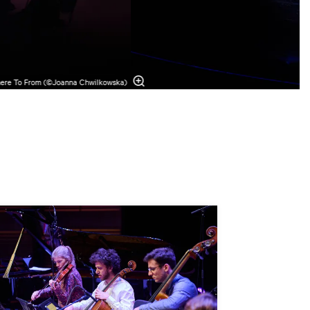
ere To From (©Joanna Chwilkowska)