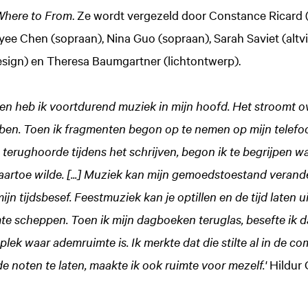
here to From
. Ze wordt vergezeld door Constance Ricard (
yee Chen (sopraan), Nina Guo (sopraan), Sarah Saviet (altv
sign) en Theresa Baumgartner (lichtontwerp).
ten heb ik voortdurend muziek in mijn hoofd. Het stroomt o
 ben. Toen ik fragmenten begon op te nemen op mijn telefo
erughoorde tijdens het schrijven, begon ik te begrijpen w
artoe wilde. [...] Muziek kan mijn gemoedstoestand verand
mijn tijdsbesef. Feestmuziek kan je optillen en de tijd laten 
e scheppen. Toen ik mijn dagboeken teruglas, besefte ik d
plek waar ademruimte is. Ik merkte dat die stilte al in de co
e noten te laten, maakte ik ook ruimte voor mezelf.'
Hildur 