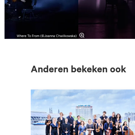
Where To From (©Joanna Chwilkowska)
Anderen bekeken ook
Overslaan