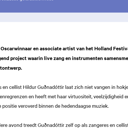
 Oscarwinnaar en associate artist van het Holland Festiv
gend project waarin live zang en instrumenten samensme
htontwerp.
en cellist Hildur Guðnadóttir laat zich niet vangen in hokj
enregrenzen en heeft met haar virtuositeit, veelzijdigheid 
e positie veroverd binnen de hedendaagse muziek.
ere avond treedt Guðnadóttir zelf op als zangeres en celli