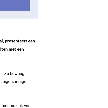
al, presenteert een
lten met een
es. Ze beweegt
en eigenzinnige
st met muziek van