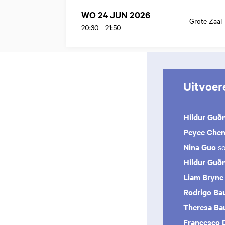
WO 24 JUN 2026
Grote Zaal
20:30
-
21:50
Uitvoer
Hildur Guðn
Peyee Che
Nina Guo
so
Hildur Guðn
Liam Bryn
Rodrigo Ba
Theresa Ba
Francesco 