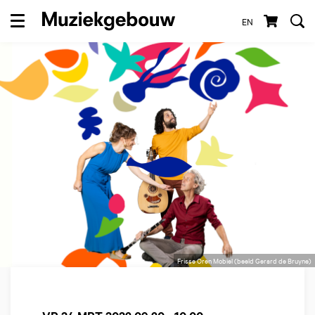
EN
Menu
Frisse Oren Mobiel (beeld Gerard de Bruyne)