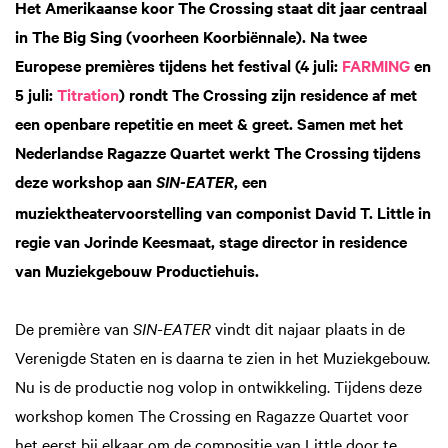
Het Amerikaanse koor The Crossing staat dit jaar centraal
in The Big Sing (voorheen Koorbiënnale). Na twee
Europese premières tijdens het festival (4 juli:
FARMING
en
5 juli:
Titration
) rondt The Crossing zijn residence af met
een openbare repetitie en meet & greet. Samen met het
Nederlandse Ragazze Quartet werkt The Crossing tijdens
deze workshop aan
, een
SIN-EATER
muziektheatervoorstelling van componist David T. Little in
regie van Jorinde Keesmaat, stage director in residence
van Muziekgebouw Productiehuis.
De première van
SIN-EATER
vindt dit najaar plaats in de
Verenigde Staten en is daarna te zien in het Muziekgebouw.
Nu is de productie nog volop in ontwikkeling. Tijdens deze
workshop komen The Crossing en Ragazze Quartet voor
het eerst bij elkaar om de compositie van Little door te