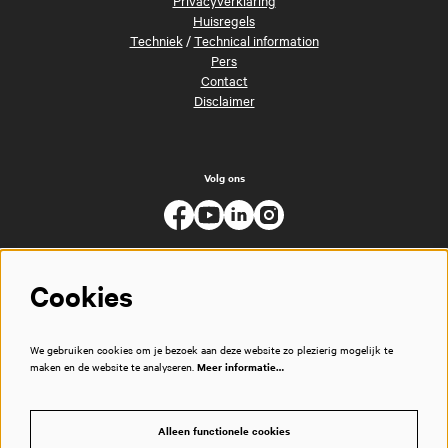
Huisregels
Techniek
/
Technical information
Pers
Contact
Disclaimer
Volg ons
Cookies
We gebruiken cookies om je bezoek aan deze website zo plezierig mogelijk te
maken en de website te analyseren.
Meer informatie…
Alleen functionele cookies