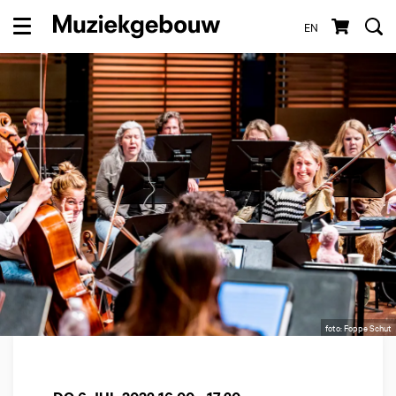
EN
Menu
foto: Foppe Schut