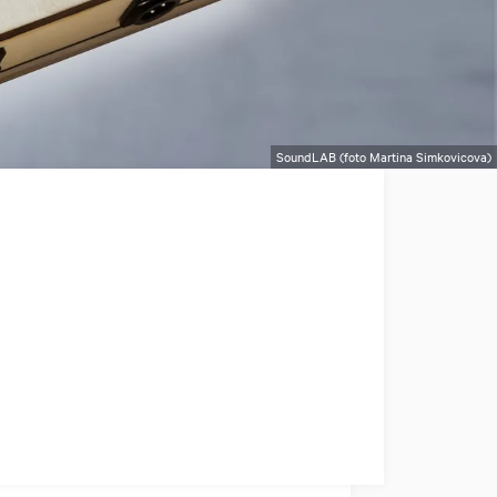
SoundLAB (foto Martina Simkovicova)