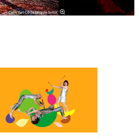
Cello Yurt CB 24©Foppe Schut