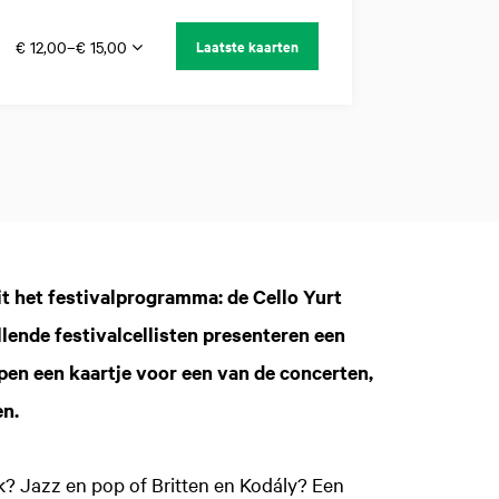
€ 12,00–€ 15,00
Laatste kaarten
t het festivalprogramma: de Cello Yurt
lende festivalcellisten presenteren een
en een kaartje voor een van de concerten,
en.
Inzoomen
? Jazz en pop of Britten en Kodály? Een