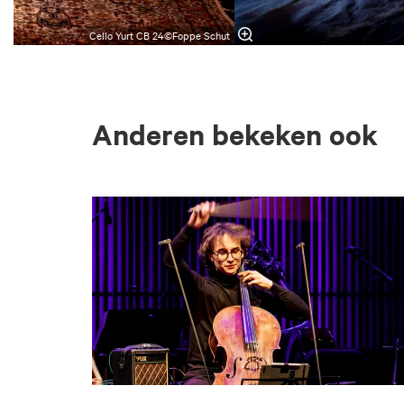
Cello Yurt CB 24©Foppe Schut
Anderen bekeken ook
Overslaan