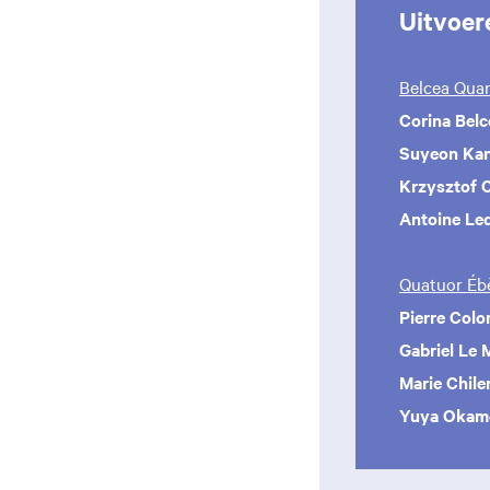
Uitvoer
Belcea Quar
Corina Bel
Suyeon Ka
Krzysztof 
Antoine Led
Quatuor Éb
Pierre Col
Gabriel Le
Marie Chil
Yuya Okam