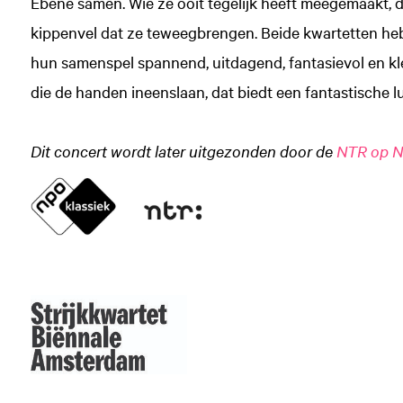
Ébène samen. Wie ze ooit tegelijk heeft meegemaakt, d
kippenvel dat ze teweegbrengen. Beide kwartetten heb
hun samenspel spannend, uitdagend, fantasievol en kle
die de handen ineenslaan, dat biedt een fantastische lu
Inzoomen
Dit concert wordt later uitgezonden door de
NTR op N