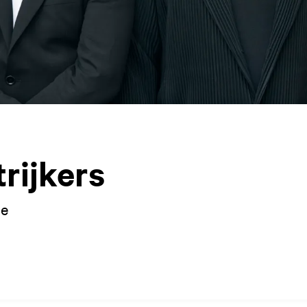
rijkers
ne