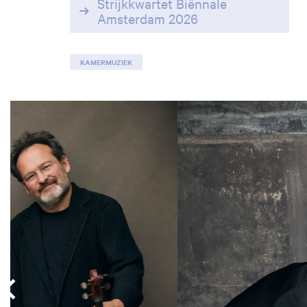
Strijkkwartet Biënnale
Amsterdam 2026
KAMERMUZIEK
Overslaan