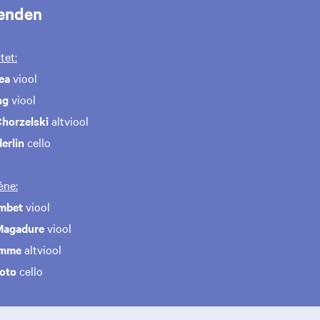
enden
tet:
cea
viool
ng
viool
Chorzelski
altviool
erlin
cello
ène:
ombet
viool
 Magadure
viool
emme
altviool
oto
cello