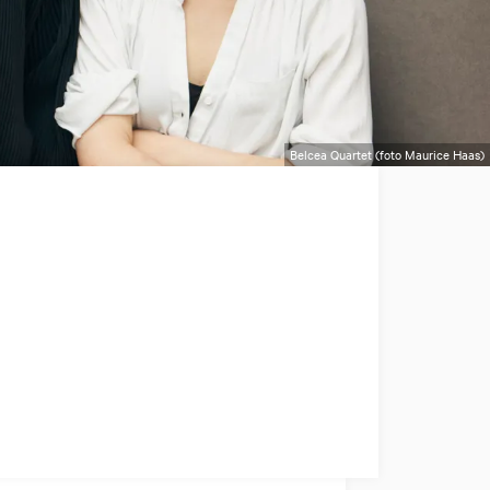
Belcea Quartet (foto Maurice Haas)