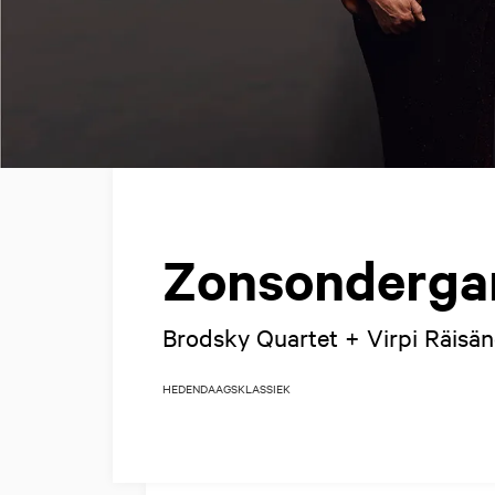
Zonsonderga
Brodsky Quartet + Virpi Räisä
HEDENDAAGS
KLASSIEK