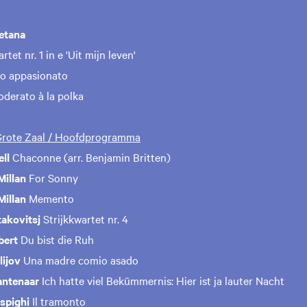
etana
rtet nr. 1 in e 'Uit mijn leven'
ivo appasionato
oderato à la polka
 Grote Zaal / Hoofdprogramma
ll
Chaconne (arr. Benjamin Britten)
illan
For Sonny
illan
Memento
takovitsj
Strijkkwartet nr. 4
bert
Du bist die Ruh
lijov
Una madre comio asado
antenaar
Ich hatte viel Bekümmernis: Hier ist ja lauter Nacht
spighi
Il tramonto