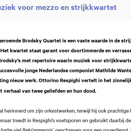
uziek voor mezzo en strijkkwartet
geroemde Brodsky Quartet is een vaste waarde in de stri
Het kwartet staat garant voor doortimmerde en verras
Brodsky’s met repertoire waarin muziek voor strijkkwar
 succesvolle jonge Nederlandse componist Mathilde Want
ting nieuw werk. Ottorino Respighi vertelt in het zinneli
t verhaal van twee geliefden en hun dood.
l herinnerd om zijn orkestwerken, terwijl hij ook prachtig
aar treedt in Respighi’s voetsporen en gebruikt daarbij de
 hatte viel Bekümmernis
’, geschreven voor een rouwdienst