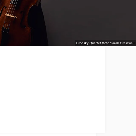
Brodsky Quartet (foto Sarah Cresswell