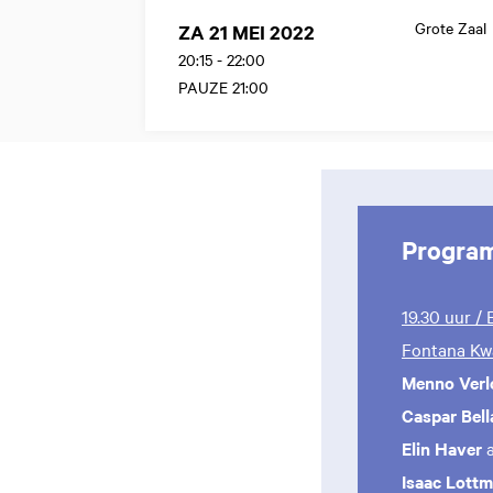
Grote Zaal
ZA 21 MEI 2022
20:15
-
22:00
PAUZE 21:00
Progra
19.30 uur /
Fontana Kw
Menno Ver
Caspar Bel
Elin Haver
Isaac Lott