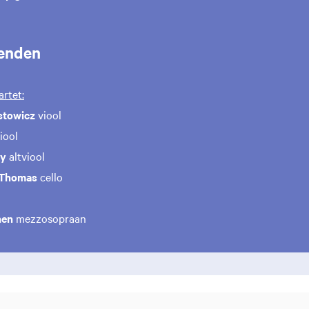
enden
rtet:
stowicz
viool
iool
dy
altviool
 Thomas
cello
nen
mezzosopraan