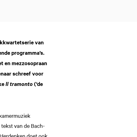
jkkwartetserie van
sende programma’s.
tet en mezzosopraan
enaar schreef voor
jke
(‘de
Il tramonto
e kamermuziek
 tekst van de Bach-
. Herdenken doet ook