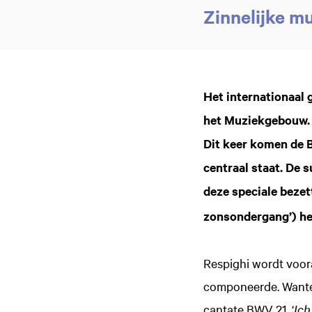
Zinnelijke m
Het internationaal 
het Muziekgebouw. 
Dit keer komen de 
centraal staat. De
deze speciale bezet
zonsondergang’) he
Respighi wordt voora
componeerde. Wanten
cantate BWV 21, ‘
Ich