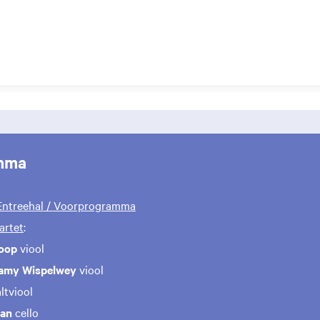
mma
 Entreehal / Voorprogramma
artet
:
loop
viool
lamy Wispelwey
viool
altviool
man
cello