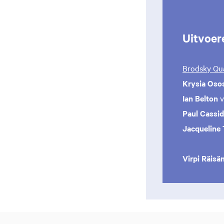
Uitvoer
Brodsky Qua
Krysia Oso
Ian Belton
v
Paul Cassi
Jacqueline
Virpi Räisä