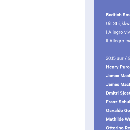
Bedřich Sm
Uit Strijkkwa
I Allegro v
II Allegro m
20.15 uur /
Henry Purce
James MacM
James MacM
Dmitri Sjos
Franz
Schu
Osvaldo
Go
Mathilde W
Ottorino Re