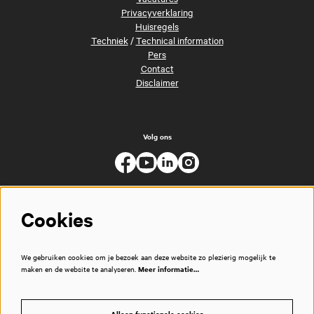
Privacyverklaring
Huisregels
Techniek
/
Technical information
Pers
Contact
Disclaimer
Volg ons
Cookies
We gebruiken cookies om je bezoek aan deze website zo plezierig mogelijk te
maken en de website te analyseren.
Meer informatie…
Alleen functionele cookies