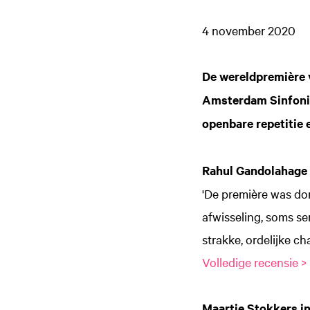
4 november 2020
De wereldpremière 
Amsterdam Sinfoniet
openbare repetitie 
Rahul Gandolaha
'De première was don
afwisseling, soms ser
strakke, ordelijke c
Volledige recensie >
Maartje Stokkers