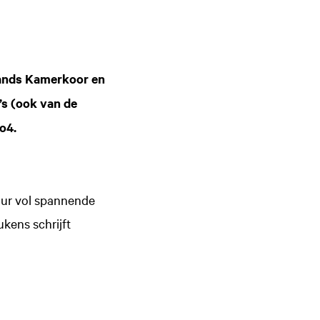
lands Kamerkoor en
’s (ook van de
o4.
 uur vol spannende
ukens schrijft