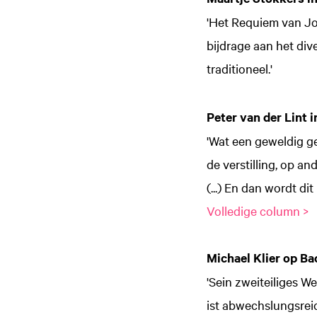
'Het Requiem van Jo
bijdrage aan het div
traditioneel.'
Peter van der Lint 
'Wat een geweldig g
de verstilling, op an
(...) En dan wordt di
Volledige column >
Michael Klier op B
'Sein zweiteiliges W
ist abwechslungsreic