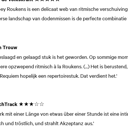
ey Roukens is een delicaat web van ritmische verschuivin
erse landschap van dodenmissen is de perfecte combinatie 
in Trouw
eslaagd en gelaagd stuk is het geworden. Op sommige mo
dere opzwepend ritmisch à la Roukens. (...) Het is berustend, 
t Requiem hopelijk een repertoirestuk. Dat verdient het.'
achTrack
★★★☆☆
erk mit einer Länge von etwas über einer Stunde ist eine int
h und tröstlich, und strahlt Akzeptanz aus.'