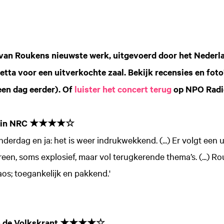
van Roukens nieuwste werk, uitgevoerd door het Neder
ta voor een uitverkochte zaal. Bekijk recensies en foto
een dag eerder). Of
luister het concert terug
op NPO Radi
ge in NRC ★★★★☆
derdag en ja: het is weer indrukwekkend. (...) Er volgt een
een, soms explosief, maar vol terugkerende thema’s. (...) Ro
haos; toegankelijk en pakkend.'
 in de Volkskrant ★★★★☆