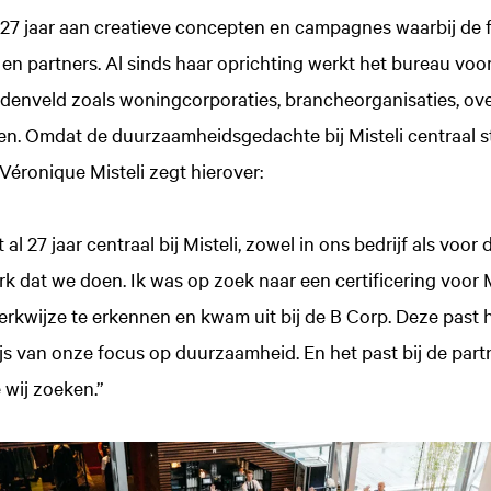
m 27 jaar aan creatieve concepten en campagnes waarbij de f
n partners. Al sinds haar oprichting werkt het bureau voo
denveld zoals woningcorporaties, brancheorganisaties, ove
en. Omdat de duurzaamheidsgedachte bij Misteli centraal st
 Véronique Misteli zegt hierover:
l 27 jaar centraal bij Misteli, zowel in ons bedrijf als voor
rk dat we doen. Ik was op zoek naar een certificering voor M
kwijze te erkennen en kwam uit bij de B Corp. Deze past he
js van onze focus op duurzaamheid. En het past bij de part
wij zoeken.”