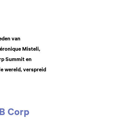
eden van
éronique Misteli,
orp Summit en
le wereld, verspreid
 B Corp