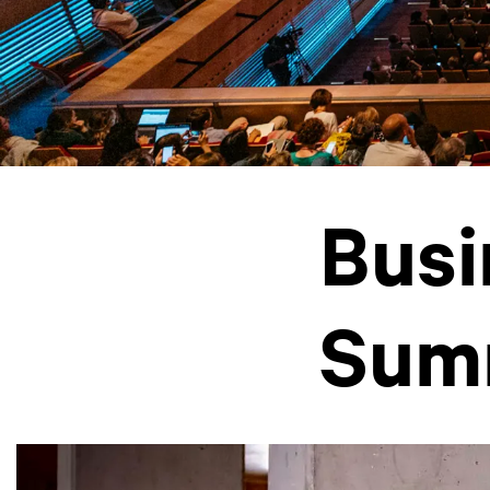
Busi
Sum