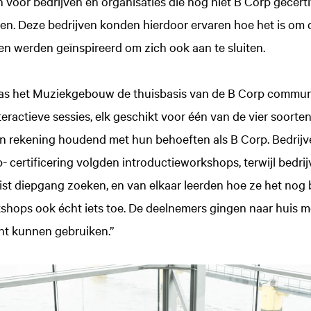
oor bedrijven en organisaties die nog niet B Corp gecertif
en. Deze bedrijven konden hierdoor ervaren hoe het is om d
 werden geïnspireerd om zich ook aan te sluiten.
as het Muziekgebouw de thuisbasis van de B Corp commun
eractieve sessies, elk geschikt voor één van de vier soort
en rekening houdend met hun behoeften als B Corp. Bedrijv
- certificering volgden introductieworkshops, terwijl bedrijv
juist diepgang zoeken, en van elkaar leerden hoe ze het nog
hops ook écht iets toe. De deelnemers gingen naar huis m
cht kunnen gebruiken.”