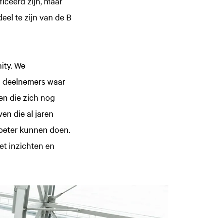
iceerd zijn, maar
eel te zijn van de B
ity. We
en deelnemers waar
en die zich nog
en die al jaren
 beter kunnen doen.
et inzichten en