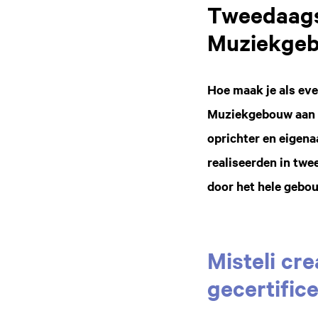
Tweedaags
Muziekgeb
Hoe maak je als ev
Muziekgebouw aan ’t
oprichter en eigena
realiseerden in twe
door het hele gebou
Misteli cr
gecertific