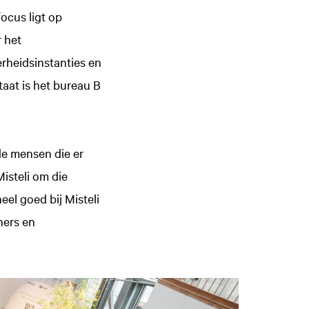
ocus ligt op
r het
rheidsinstanties en
aat is het bureau B
 de mensen die er
isteli om die
el goed bij Misteli
ners en