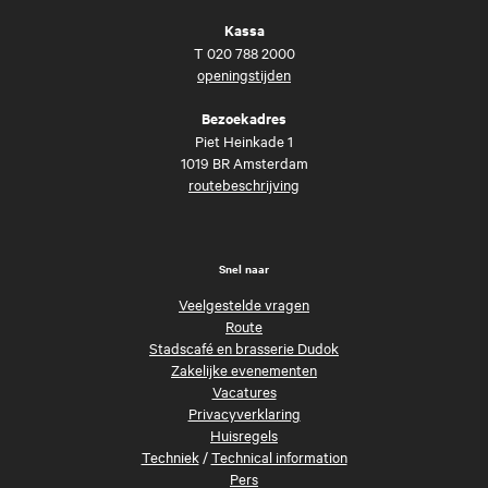
Kassa
T
020 788 2000
openingstijden
Bezoekadres
Piet Heinkade 1
1019 BR Amsterdam
routebeschrijving
Snel naar
Veelgestelde vragen
Route
Stadscafé en brasserie Dudok
Zakelijke evenementen
Vacatures
Privacyverklaring
Huisregels
Techniek
/
Technical information
Pers