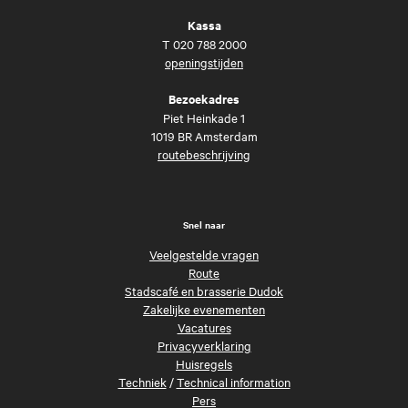
Kassa
T
020 788 2000
openingstijden
Bezoekadres
Piet Heinkade 1
1019 BR Amsterdam
routebeschrijving
Snel naar
Veelgestelde vragen
Route
Stadscafé en brasserie Dudok
Zakelijke evenementen
Vacatures
Privacyverklaring
Huisregels
Techniek
/
Technical information
Pers