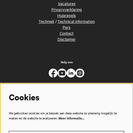
Vacatures
Privacyverklaring
Huisregels
Techniek
/
Technical information
Pers
Contact
Disclaimer
Volg ons
Cookies
We gebruiken cookies om je bezoek aan deze website zo plezierig mogelijk te
maken en de website te analyseren.
Meer informatie…