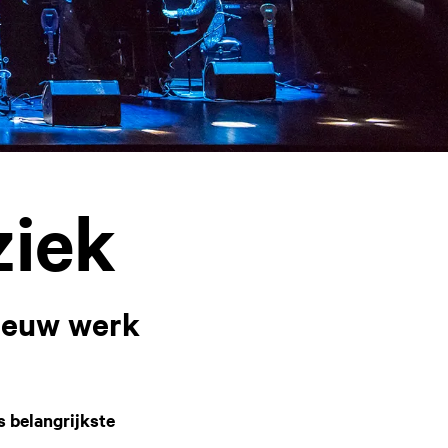
iek
nieuw werk
 belangrijkste