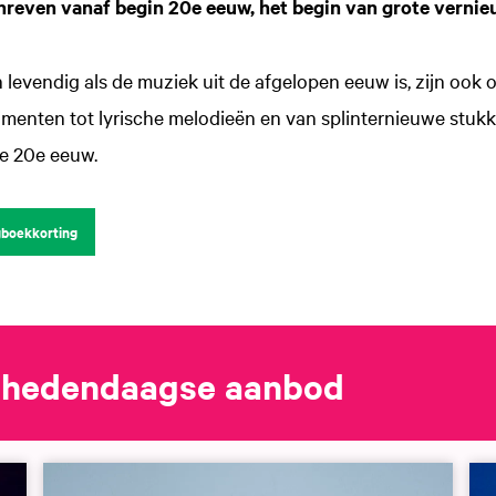
reven vanaf begin 20e eeuw, het begin van grote vernie
en levendig als de muziek uit de afgelopen eeuw is, zijn ook
imenten tot lyrische melodieën en van splinternieuwe stuk
de 20e eeuw.
gboekkorting
s hedendaagse aanbod