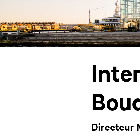
Inte
Boud
Directeur 